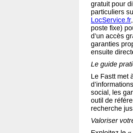
gratuit pour d
particuliers s
LocService.fr
poste fixe) po
d’un accès gr
garanties pro
ensuite direc
Le guide prat
Le Fastt met à
d’informations
social, les ga
outil de référ
recherche jusq
Valoriser vot
Exploitez le «