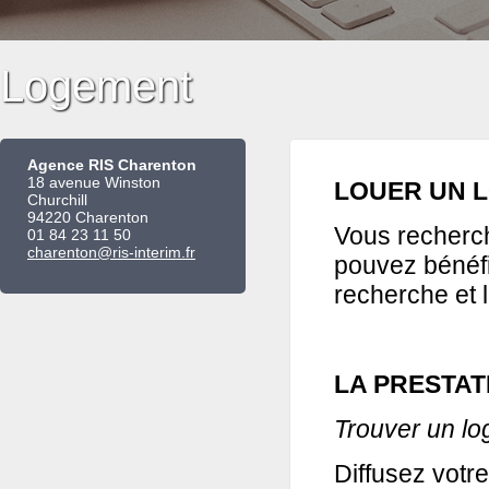
Logement
Agence RIS Charenton
18 avenue Winston
LOUER UN 
Churchill
94220 Charenton
Vous recherch
01 84 23 11 50
charenton@ris-interim.fr
pouvez bénéfi
recherche et 
LA PRESTAT
Trouver un l
Diffusez votr